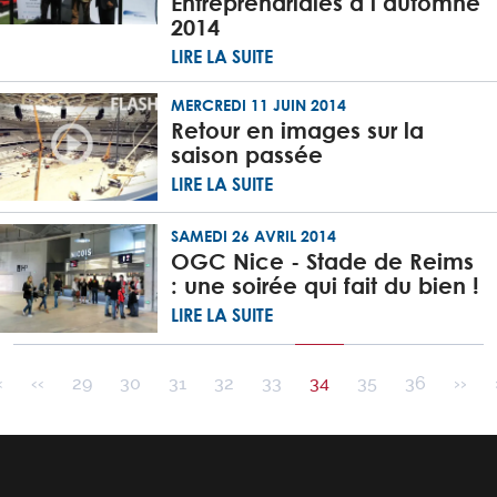
Entreprenariales à l’automne
2014
LIRE LA SUITE
MERCREDI 11 JUIN 2014
Retour en images sur la
saison passée
LIRE LA SUITE
SAMEDI 26 AVRIL 2014
OGC Nice - Stade de Reims
: une soirée qui fait du bien !
LIRE LA SUITE
Pagination
Première page
Page précédente
Pag
‹
‹‹
29
30
31
32
33
34
35
36
››