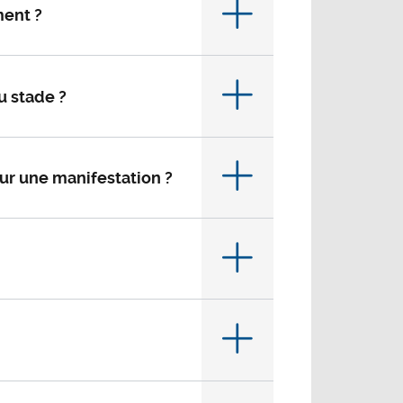
ment ?
u stade ?
our une manifestation ?