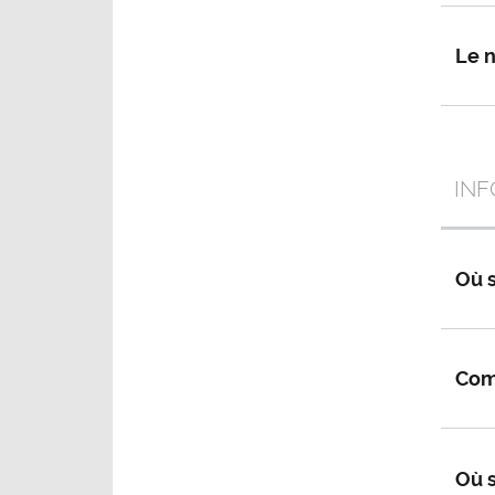
Le n
INF
Où s
Comm
Où s