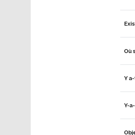
Exis
Où s
Y a-
Y-a-
Obj