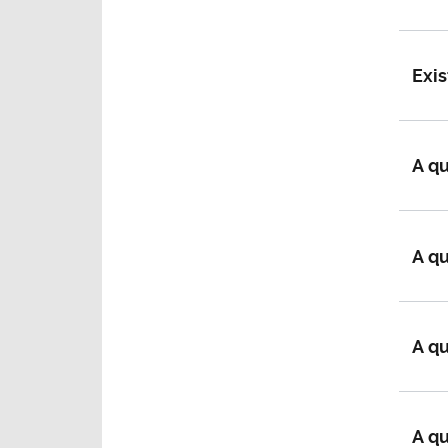
Exis
A qu
A q
A qu
A qu