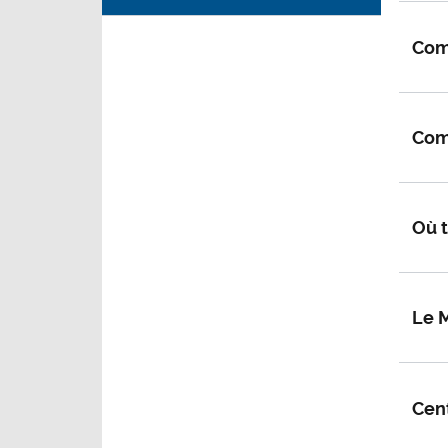
Comm
Comm
Où t
Le 
Cen