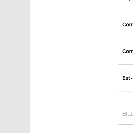
Com
Comm
Est-
BIL