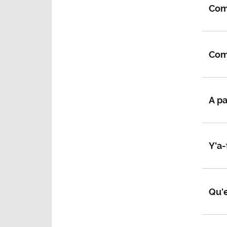
Com
Comm
A pa
Y'a-
Qu'