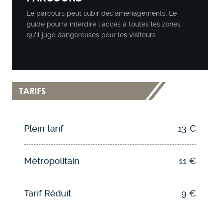
Le parcours peut subir des aménagements. Le
guide pourra interdire l'accès à toutes les zones
qu'il juge dangereuses pour les visiteurs.
TARIFS
Plein tarif
13 €
Métropolitain
11 €
Tarif Réduit
9 €