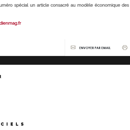
uméro spécial un article consacré au modèle économique des
dienmag.fr
ENVOYER PAR EMAIL
R
ICIELS