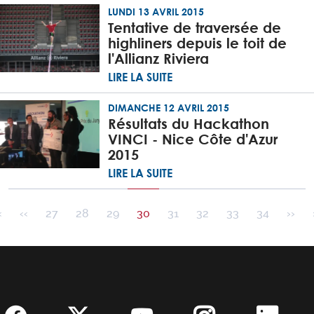
LUNDI 13 AVRIL 2015
Tentative de traversée de
highliners depuis le toit de
l'Allianz Riviera
LIRE LA SUITE
DIMANCHE 12 AVRIL 2015
Résultats du Hackathon
VINCI - Nice Côte d'Azur
2015
LIRE LA SUITE
Pagination
Première page
Page précédente
Pag
‹
‹‹
27
28
29
30
31
32
33
34
››