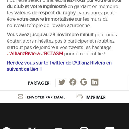
Pour être sélectionné,
étonnez-nous par votre amour
du club et votre ingéniosité
en gardant en mémoire
les
valeurs de respect du rugby
: vous aurez peut-
être
votre œuvre immortalisée
sur les murs du
nouveau temple de l’ovalie azuréenne.
Vous avez jusqu’au 28 novembre minuit
pour nous
épater, alors n’hésitez pas à participer et n’oubliez
surtout pas de joindre à vos tweets les hashtags
#
AllianzRiviera
#
RCTASM
pour être identifié !
Rendez vous sur le Twitter de l'Allianz Riviera en
suivant ce lien !
PARTAGER
IMPRIMER
ENVOYER PAR EMAIL