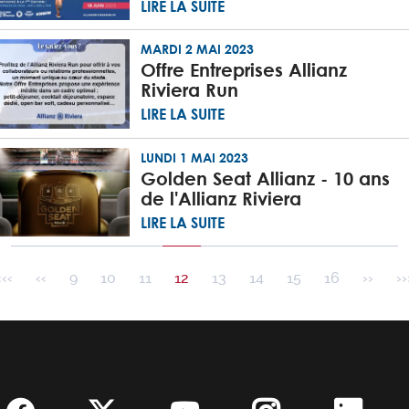
LIRE LA SUITE
MARDI 2 MAI 2023
Offre Entreprises Allianz
Riviera Run
LIRE LA SUITE
LUNDI 1 MAI 2023
Golden Seat Allianz - 10 ans
de l'Allianz Riviera
LIRE LA SUITE
Pagination
Première page
Page précédente
Page
‹‹‹
‹‹
9
10
11
12
13
14
15
16
››
››