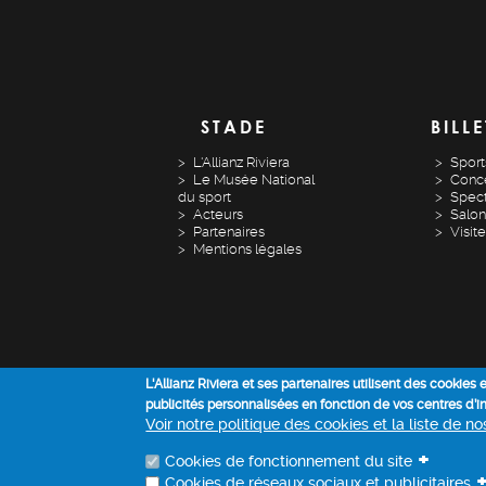
STADE
BILLE
L'Allianz Riviera
Sport
Le Musée National
Conce
du sport
Spect
Acteurs
Salon
Partenaires
Visit
Mentions légales
L'Allianz Riviera et ses partenaires utilisent des cookies
publicités personnalisées en fonction de vos centres d’
Voir notre politique des cookies et la liste de n
+
Cookies de fonctionnement du site
Cookies de réseaux sociaux et publicitaires