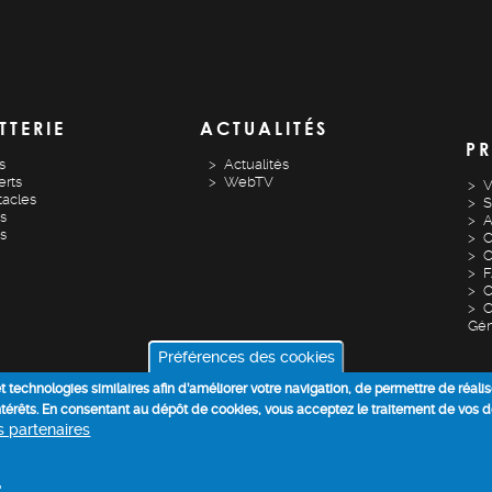
TTERIE
ACTUALITÉS
PR
s
Actualités
rts
WebTV
V
acles
S
s
A
es
C
O
O
C
Gén
Préférences des cookies
 et technologies similaires afin d’améliorer votre navigation, de permettre de réali
intérêts. En consentant au dépôt de cookies, vous acceptez le traitement de vos 
os partenaires
POLITIQUE DES COOKIES
PROTECTION DES DONNEES
+