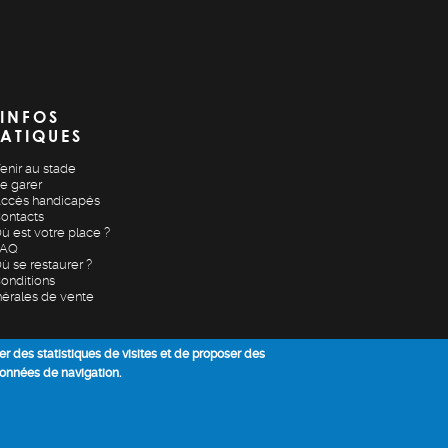
INFOS
ATIQUES
enir au stade
e garer
ccès handicapés
ontacts
ù est votre place ?
FAQ
ù se restaurer ?
onditions
érales de vente
ser des statistiques de visites et de proposer des
données de navigation.