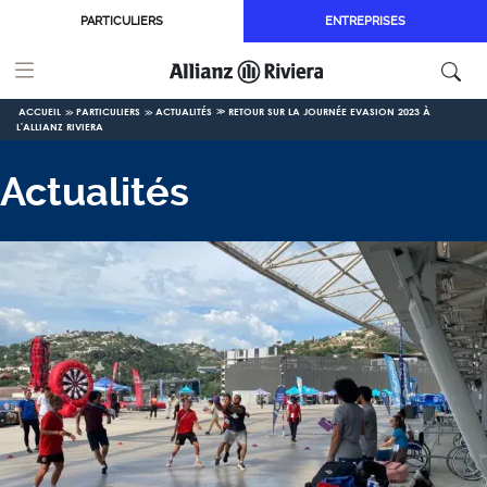
Aller au contenu principal
PARTICULIERS
ENTREPRISES
ACCUEIL
PARTICULIERS
ACTUALITÉS
RETOUR SUR LA JOURNÉE EVASION 2023 À
L'ALLIANZ RIVIERA
Actualités