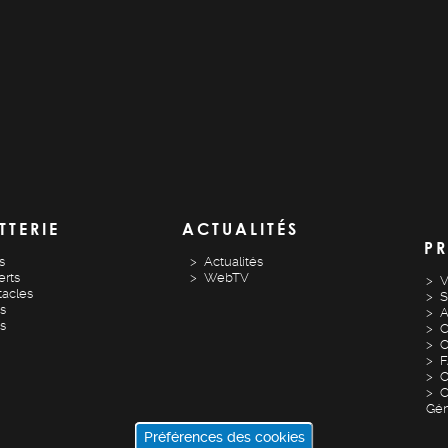
TTERIE
ACTUALITÉS
PR
s
Actualités
rts
WebTV
V
acles
S
s
A
es
C
O
O
C
Gén
Préférences des cookies