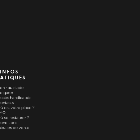
INFOS
ATIQUES
enir au stade
e garer
ccès handicapés
ontacts
ù est votre place ?
FAQ
ù se restaurer ?
onditions
érales de vente