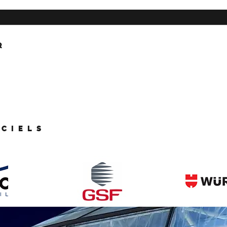
R
ICIELS