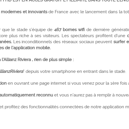
IFI HD EST EN ACCES GRATUIT ET ILLIMITE DANS TOUTE L'ENC
s
modernes et innovants
de France avec le lancement dans la tot
r que le stade s’équipe de
467 bornes wifi
de dernière génération
re plus riche à ses visiteurs. Les spectateurs profitent d'une
anées.
Les inconditionnels des réseaux sociaux peuvent
surfer 
s de l'application mobile.
'Allianz Riviera , rien de plus simple :
llianzRiviera
" depuis votre smartphone en entrant dans le stade.
tion
en ouvrant une page internet si vous venez pour la 1ère fois 
ez automatiquement reconnu
et vous n'aurez pas à remplir à nouv
et profitez des fonctionnalités connectées de notre application 