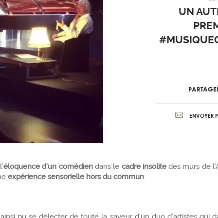
UN AUT
PREM
#MUSIQUEC
PARTAGE
ENVOYER P
’
éloquence d’un comédien
dans le
cadre insolite
des murs de l’
une
expérience sensorielle hors du commun
.
insi pu se délecter de toute la saveur d’un duo d’artistes qui dan