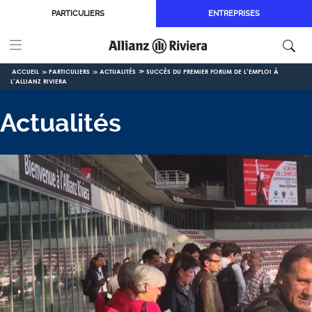
Aller au contenu principal
PARTICULIERS
ENTREPRISES
ACCUEIL
PARTICULIERS
ACTUALITÉS
SUCCÈS DU PREMIER FORUM DE L’EMPLOI À
L’ALLIANZ RIVIERA
Actualités