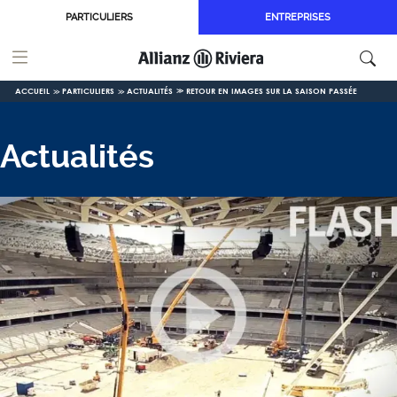
Aller au contenu principal
PARTICULIERS
ENTREPRISES
ACCUEIL
PARTICULIERS
ACTUALITÉS
RETOUR EN IMAGES SUR LA SAISON PASSÉE
Actualités