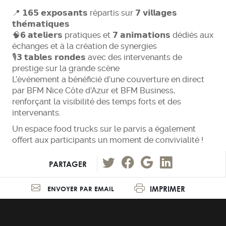
📍 𝟭𝟲𝟱 𝗲𝘅𝗽𝗼𝘀𝗮𝗻𝘁𝘀 répartis sur 𝟳 𝘃𝗶𝗹𝗹𝗮𝗴𝗲𝘀
𝘁𝗵𝗲́𝗺𝗮𝘁𝗶𝗾𝘂𝗲𝘀
🧠𝟲 𝗮𝘁𝗲𝗹𝗶𝗲𝗿𝘀 pratiques et 𝟳 𝗮𝗻𝗶𝗺𝗮𝘁𝗶𝗼𝗻𝘀 dédiés aux
échanges et à la création de synergies
🎙️𝟯 𝘁𝗮𝗯𝗹𝗲𝘀 𝗿𝗼𝗻𝗱𝗲𝘀 avec des intervenants de
prestige sur la grande scène
L’événement a bénéficié d’une couverture en direct
par BFM Nice Côte d’Azur et BFM Business,
renforçant la visibilité des temps forts et des
intervenants.
Un espace food trucks sur le parvis a également
offert aux participants un moment de convivialité !
PARTAGER
IMPRIMER
ENVOYER PAR EMAIL