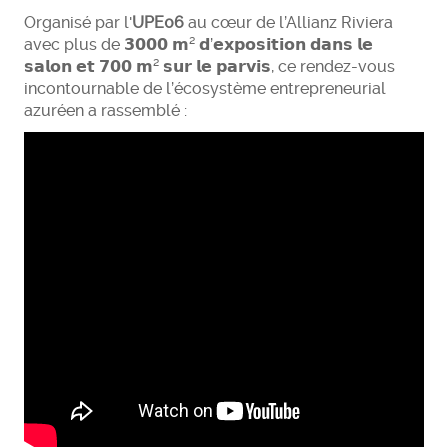
Organisé par l'
UPE06
au cœur de l’Allianz Riviera
avec plus de 𝟯𝟬𝟬𝟬 𝗺² 𝗱’𝗲𝘅𝗽𝗼𝘀𝗶𝘁𝗶𝗼𝗻 𝗱𝗮𝗻𝘀 𝗹𝗲
𝘀𝗮𝗹𝗼𝗻 𝗲𝘁 𝟳𝟬𝟬 𝗺² 𝘀𝘂𝗿 𝗹𝗲 𝗽𝗮𝗿𝘃𝗶𝘀, ce rendez-vous
incontournable de l’écosystème entrepreneurial
azuréen a rassemblé :