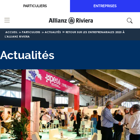
Aller au contenu principal
PARTICULIERS
ENTREPRISES
ACCUEIL
PARTICULIERS
ACTUALITÉS
RETOUR SUR LES ENTREPRENARIALES 2025 À
L'ALLIANZ RIVIERA
Actualités