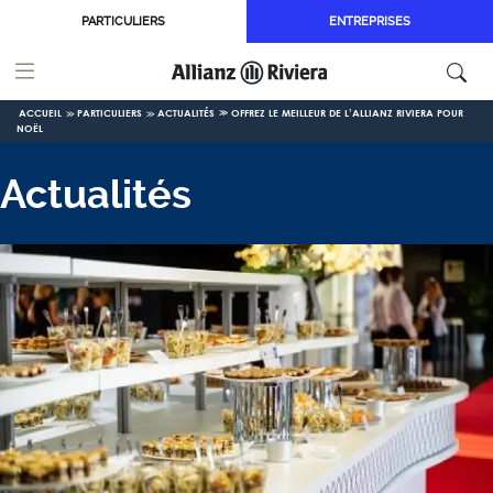
Aller au contenu principal
PARTICULIERS
ENTREPRISES
ACCUEIL
PARTICULIERS
ACTUALITÉS
OFFREZ LE MEILLEUR DE L’ALLIANZ RIVIERA POUR
NOËL
Actualités