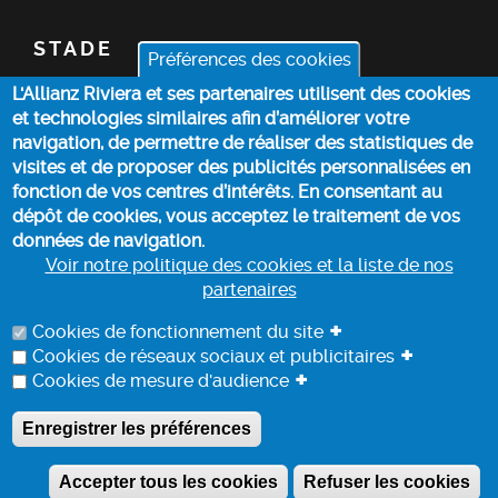
STADE
Préférences des cookies
L'Allianz Riviera et ses partenaires utilisent des cookies
BILLETTERIE
et technologies similaires afin d’améliorer votre
navigation, de permettre de réaliser des statistiques de
ACTUALITÉS
visites et de proposer des publicités personnalisées en
fonction de vos centres d’intérêts. En consentant au
dépôt de cookies, vous acceptez le traitement de vos
INFOS PRATIQUES
données de navigation.
Voir notre politique des cookies et la liste de nos
partenaires
POLITIQUE DES COOKIES
+
Cookies de fonctionnement du site
+
Cookies de réseaux sociaux et publicitaires
+
Cookies de mesure d'audience
PROTECTION DES DONNEES
Enregistrer les préférences
A
ALLIANZ RIVIERA - COPYRIGHT 2022
Accepter tous les cookies
Refuser les cookies