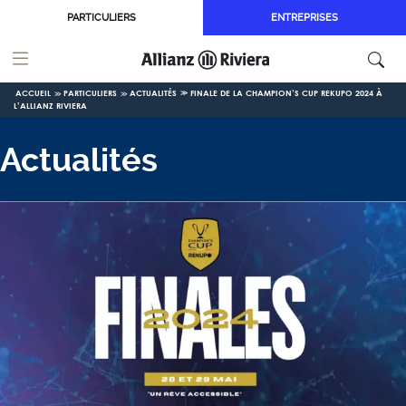
Aller au contenu principal
PARTICULIERS
ENTREPRISES
ACCUEIL
PARTICULIERS
ACTUALITÉS
FINALE DE LA CHAMPION’S CUP REKUPO 2024 À
L’ALLIANZ RIVIERA
Actualités