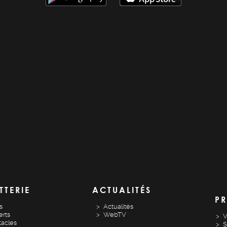
TTERIE
ACTUALITÉS
PR
s
Actualités
rts
WebTV
V
acles
S