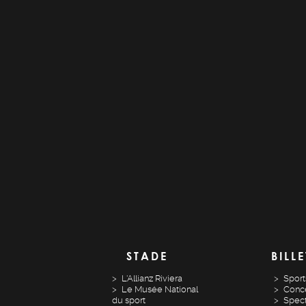
STADE
BILLE
L'Allianz Riviera
Sport
Le Musée National
Conce
du sport
Spect