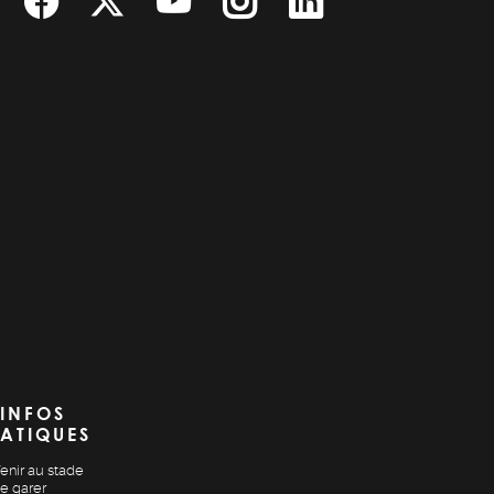
INFOS
ATIQUES
enir au stade
e garer