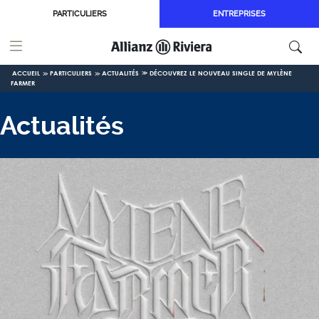
Aller au contenu principal
PARTICULIERS
ENTREPRISES
ACCUEIL
PARTICULIERS
ACTUALITÉS
DÉCOUVREZ LE NOUVEAU SINGLE DE MYLÈNE
FARMER
Actualités