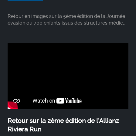
Retour en images sur la 5ème édition de la Journée
évasion où 700 enfants issus des structures médico-
sociales et leurs familles ont profité d’une quinzaine
d’activités ludiques et sportives, rencontrer des
sportifs de haut niveau, visiter l'Allianz Riviera et le
Musée National du Sport grâce à l'initiative de
l'association Premiers de Cordée et à l’aide
précieuse des bénévoles, partenaires et éducateurs
sportifs.
Retour sur la 2ème édition de l’Allianz
Riviera Run