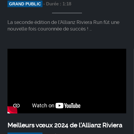
- Durée : 1:18
GRAND PUBLIC
La seconde édition de l’Allianz Riviera Run fût une
nouvelle fois couronnée de succès !
Avec 1352 participants, cet événement fut un
véritable succès populaire rassemblant des familles,
des entreprises, des supporters de l’OGC NICE et des
sportifs aguerris. Tous rassemblés pour soutenir le
programme "Enfants sans douleur" du Fonds de
Dotation OGC Nice. Les nombreuses animations et
les déguisements de certains participants ont
permis à chacun de passer un moment sous le signe
de la convivialité et de la bonne humeur.
Meilleurs vœux 2024 de l'Allianz Riviera