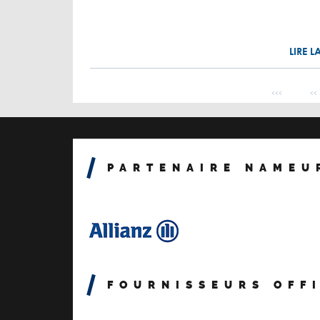
LIRE L
Pagination
Premièr
‹‹‹
‹‹
PARTENAIRE NAMEU
FOURNISSEURS OFF