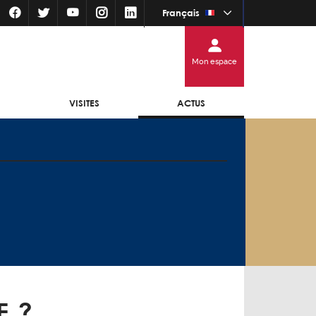
Français
Mon espace
VISITES
ACTUS
E ?