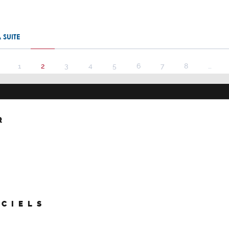
A SUITE
e page
Page précédente
1
2
3
4
5
6
7
8
…
R
ICIELS