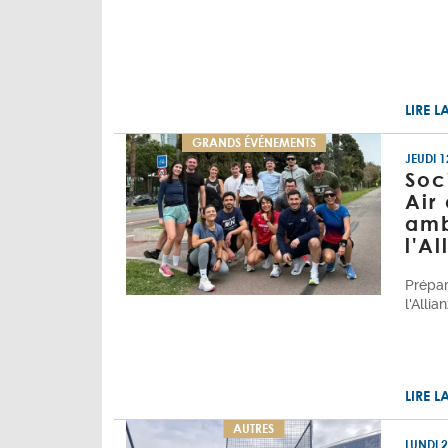
LIRE L
GRANDS ÉVÉNEMENTS
JEUDI 
Soc
Air
amb
l'A
Prépar
l'Allia
LIRE L
AUTRES
LUNDI 