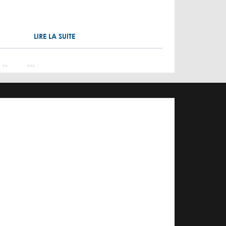
LIRE LA SUITE
Page suivante
Dernière page
››
›››