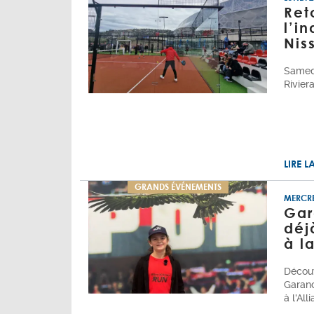
Ret
l’i
Nis
Samedi
Rivier
LIRE L
GRANDS ÉVÉNEMENTS
MERCRE
Gar
déj
à l
Découv
Garanc
à l'All