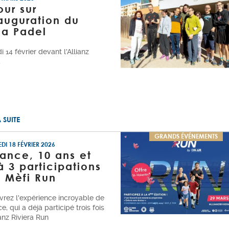
our sur
nauguration du
sa Padel
 14 février devant l'Allianz
a
A SUITE
GRANDS ÉVÉNEMENTS
DI 18 FÉVRIER 2026
ance, 10 ans et
à 3 participations
a Mèfi Run
rez l'expérience incroyable de
e, qui a déjà participé trois fois
ianz Riviera Run