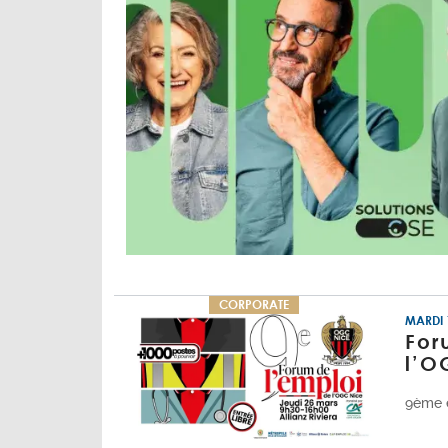
CORPORATE
MARDI 
For
l’O
9ème é