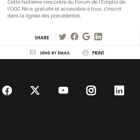
Cette huitième rencontre du Forum de l’Emploi de
l’OGC Nice, gratuite et accessible à tous, s’inscrit
dans la lignée des précédentes.
SHARE
PRINT
SEND BY EMAIL