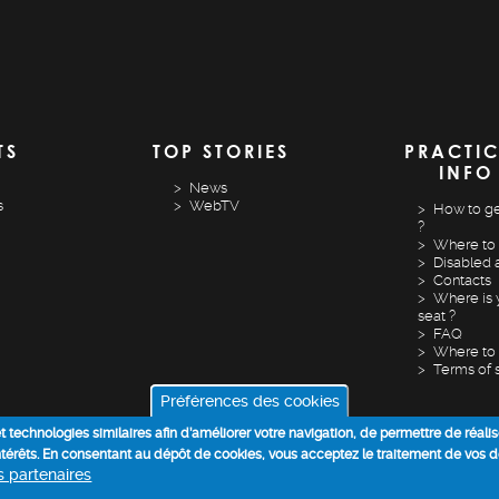
TS
TOP STORIES
PRACTI
INFO
News
s
WebTV
How to ge
?
Where to 
Disabled 
Contacts
Where is 
seat ?
FAQ
Where to 
Terms of 
Préférences des cookies
 et technologies similaires afin d’améliorer votre navigation, de permettre de réali
intérêts. En consentant au dépôt de cookies, vous acceptez le traitement de vos 
os partenaires
COOKIE POLICY
DATA PROCESSING INFORMATION