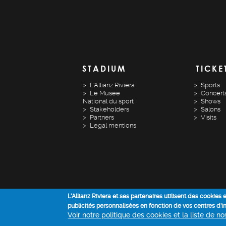
STADIUM
TICKE
L'Allianz Riviera
Sports
Le Musée
Concert
National du sport
Shows
Stakeholders
Salons
Partners
Visits
Legal mentions
L'Allianz Riviera et ses partenaires utilisent des cookies
publicités personnalisées en fonction de vos centres d’
Voir notre politique des cookies et la liste de n