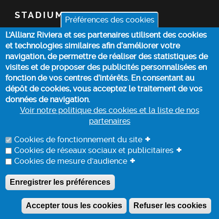
STADIUM
Préférences des cookies
L'Allianz Riviera et ses partenaires utilisent des cookies
TICKETS
et technologies similaires afin d’améliorer votre
navigation, de permettre de réaliser des statistiques de
TOP STORIES
visites et de proposer des publicités personnalisées en
fonction de vos centres d’intérêts. En consentant au
dépôt de cookies, vous acceptez le traitement de vos
PRACTICAL INFO
données de navigation.
Voir notre politique des cookies et la liste de nos
partenaires
COOKIE POLICY
+
Cookies de fonctionnement du site
+
Cookies de réseaux sociaux et publicitaires
+
Cookies de mesure d'audience
DATA PROCESSING INFORMATION
Enregistrer les préférences
A
ALLIANZ RIVIERA - COPYRIGHT 2022
Accepter tous les cookies
Refuser les cookies