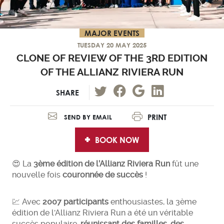
MAJOR EVENTS
TUESDAY 20 MAY 2025
CLONE OF REVIEW OF THE 3RD EDITION
OF THE ALLIANZ RIVIERA RUN
SHARE
PRINT
SEND BY EMAIL
BOOK NOW
😍 La
3ème édition de l’Allianz Riviera Run
fût une
nouvelle fois
couronnée de succès
!
💹 Avec
2007 participants
enthousiastes, la 3ème
édition de l'Allianz Riviera Run a été un véritable
succès populaire,
réunissant des familles, des