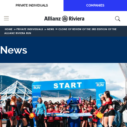
Skip to main content
PRIVATE INDIVIDUALS
COMPANIES
HOME
PRIVATE INDIVIDUALS
NEWS
CLONE OF REVIEW OF THE 3RD EDITION OF THE
ALLIANZ RIVIERA RUN
News