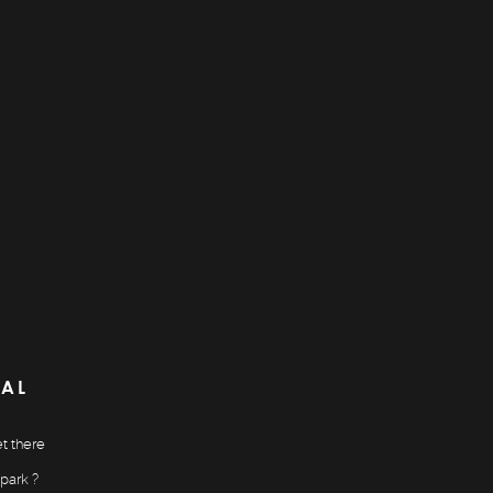
CAL
t there
park ?