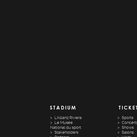
STADIUM
TICKE
L'Allianz Riviera
Sports
Le Musée
Concert
National du sport
Shows
Stakeholders
Salons