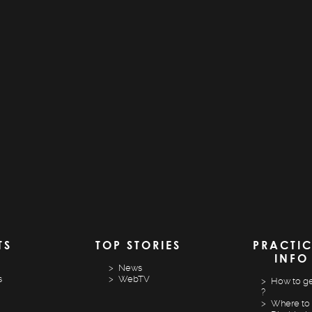
TS
TOP STORIES
PRACTI
INFO
News
s
WebTV
How to ge
?
Where to 