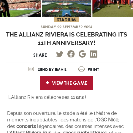
STADIUM
SUNDAY 22 SEPTEMBER 2024
THE ALLIANZ RIVIERA IS CELEBRATING ITS
11TH ANNIVERSARY!
SHARE
PRINT
SEND BY EMAIL
VIEW THE GAME
L’Allianz Riviera célèbre ses
11 ans
!
Depuis son ouverture, le stade a été le théâtre de
moments inoubliables : des matchs de l'
OGC Nice
,
des
concerts
légendaires, des courses intenses avec
l'
Allianz Riviera Run
, des
chocs rugbystiques
, et des