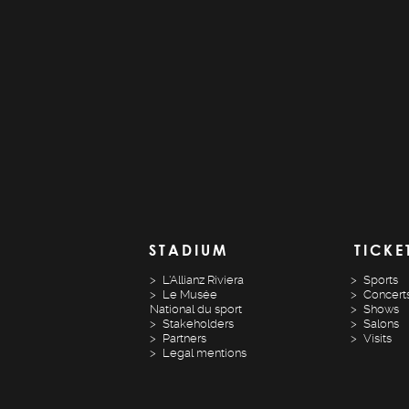
STADIUM
TICKE
L'Allianz Riviera
Sports
Le Musée
Concert
National du sport
Shows
Stakeholders
Salons
Partners
Visits
Legal mentions