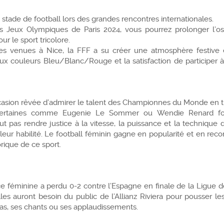
 stade de football lors des grandes rencontres internationales.
es Jeux Olympiques de Paris 2024, vous pourrez prolonger l’o
ur le sport tricolore.
ntes venues à Nice, la FFF a su créer une atmosphère festive
 aux couleurs Bleu/Blanc/Rouge et la satisfaction de participer
’occasion rêvée d’admirer le talent des Championnes du Monde en 
s, certaines comme Eugenie Le Sommer ou Wendie Renard fo
ut pas rendre justice à la vitesse, la puissance et la technique
eur habilité. Le football féminin gagne en popularité et en reco
rique de ce sport.
ce féminine a perdu 0-2 contre l’Espagne en finale de la Ligue 
s auront besoin du public de l’Allianz Riviera pour pousser le
as, ses chants ou ses applaudissements.