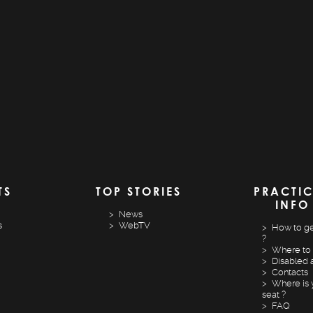
TS
TOP STORIES
PRACTI
INFO
News
s
WebTV
How to ge
?
Where to 
Disabled 
Contacts
Where is 
seat ?
FAQ