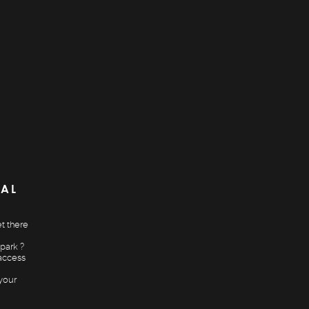
CAL
t there
park ?
access
your